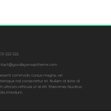
00-222-222
ntact@goodlayerswptheme.com
aesent commodo cursus magna, vel
elerisque nisl consectetur et. Nullam id dolor id
bh ultricies vehicula ut id elit. Maecenas faucibus
llis interdum.