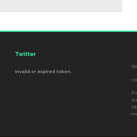
Twitter
18
Invalid or expired token.
co
Pr
sc
ni
mo