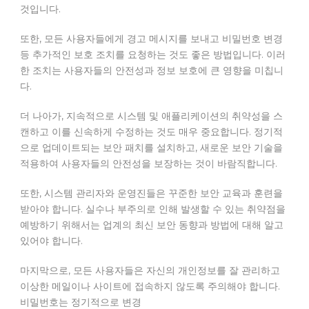
것입니다.
또한, 모든 사용자들에게 경고 메시지를 보내고 비밀번호 변경
등 추가적인 보호 조치를 요청하는 것도 좋은 방법입니다. 이러
한 조치는 사용자들의 안전성과 정보 보호에 큰 영향을 미칩니
다.
더 나아가, 지속적으로 시스템 및 애플리케이션의 취약성을 스
캔하고 이를 신속하게 수정하는 것도 매우 중요합니다. 정기적
으로 업데이트되는 보안 패치를 설치하고, 새로운 보안 기술을
적용하여 사용자들의 안전성을 보장하는 것이 바람직합니다.
또한, 시스템 관리자와 운영진들은 꾸준한 보안 교육과 훈련을
받아야 합니다. 실수나 부주의로 인해 발생할 수 있는 취약점을
예방하기 위해서는 업계의 최신 보안 동향과 방법에 대해 알고
있어야 합니다.
마지막으로, 모든 사용자들은 자신의 개인정보를 잘 관리하고
이상한 메일이나 사이트에 접속하지 않도록 주의해야 합니다.
비밀번호는 정기적으로 변경