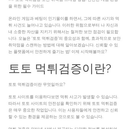
을 위한 필수 가이드
온라인 게임과 베팅이 인기몰이를 하면서, 그에 따른 사기와 먹
튀 사건도 늘어나고 있습니다. 이러한 위험으로부터 나 자신과
내 소중한 자산을 지키기 위해서는 철저한 보안 점검이 필요합
니다. 오늘은 ‘토토 먹튀검증’의 중요성과 함께, 효과적으로 보안
취약점을 스캔하는 방법에 대해 알아보겠습니다. 신뢰할 수 있
는 플랫폼에서 안전하게 즐기는 법! 이제 시작해볼까요?
토토 먹튀검증이란?
토토 먹튀검증이란 무엇일까요?
토토 사이트를 이용하다보면 먹튀 사고가 발생할 수 있습니다.
따라서 토토 사이트의 안전성을 확인하기 위해 토토 먹튀검증
은 매우 중요한 작업입니다. 이는 사용자들에게 안전하고 신뢰
할 수 있는 환경을 제공하는 것으로도 볼 수 있습니다.