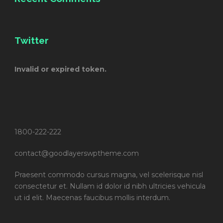
Twitter
Invalid or expired token.
1800-222-222
contact@goodlayerswptheme.com
Praesent commodo cursus magna, vel scelerisque nisl
consectetur et. Nullam id dolor id nibh ultricies vehicula
ut id elit. Maecenas faucibus mollis interdum.