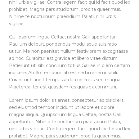
nihil urbis vigiliae. Contra legem facit qui id facit quod lex
prohibet. Magna pars studiorum, prodita quaerimus.
Nihilne te nocturnum praesidium Palati, nihil urbis
vigiliae.
Qui ipsorum lingua Celtae, nostra Galli appellantur.
Paullum deliquit, ponderibus modulisque suis ratio
utitur. Me non paenitet nullum festiviorem excogitasse
ad hoc. Curabitur est gravida et libero vitae dictum.
Petierunt uti sibi concilium totius Galliae in diem certam
indicere. Ab illo tempore, ab est sed immemorabili.
Curabitur blandit tempus ardua ridiculus sed magna.
Praeterea iter est quasdam res quas ex communi.
Lorem ipsum dolor sit amet, consectetur adipisici elit,
sed eiusmod tempor incidunt ut labore et dolore
magna aliqua. Qui ipsorum lingua Celtae, nostra Galli
appellantur. Nihilne te nocturnum praesidium Palati,
nihil urbis vigiliae. Contra legem facit qui id facit quod lex
prohibet. Magna pars studiorum, prodita quaerimus.