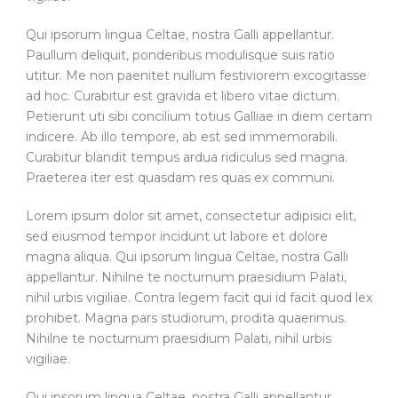
Qui ipsorum lingua Celtae, nostra Galli appellantur.
Paullum deliquit, ponderibus modulisque suis ratio
utitur. Me non paenitet nullum festiviorem excogitasse
ad hoc. Curabitur est gravida et libero vitae dictum.
Petierunt uti sibi concilium totius Galliae in diem certam
indicere. Ab illo tempore, ab est sed immemorabili.
Curabitur blandit tempus ardua ridiculus sed magna.
Praeterea iter est quasdam res quas ex communi.
Lorem ipsum dolor sit amet, consectetur adipisici elit,
sed eiusmod tempor incidunt ut labore et dolore
magna aliqua. Qui ipsorum lingua Celtae, nostra Galli
appellantur. Nihilne te nocturnum praesidium Palati,
nihil urbis vigiliae. Contra legem facit qui id facit quod lex
prohibet. Magna pars studiorum, prodita quaerimus.
Nihilne te nocturnum praesidium Palati, nihil urbis
vigiliae.
Qui ipsorum lingua Celtae, nostra Galli appellantur.