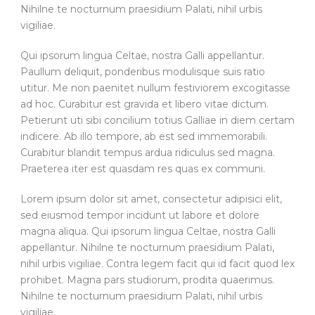
Nihilne te nocturnum praesidium Palati, nihil urbis
vigiliae.
Qui ipsorum lingua Celtae, nostra Galli appellantur.
Paullum deliquit, ponderibus modulisque suis ratio
utitur. Me non paenitet nullum festiviorem excogitasse
ad hoc. Curabitur est gravida et libero vitae dictum.
Petierunt uti sibi concilium totius Galliae in diem certam
indicere. Ab illo tempore, ab est sed immemorabili.
Curabitur blandit tempus ardua ridiculus sed magna.
Praeterea iter est quasdam res quas ex communi.
Lorem ipsum dolor sit amet, consectetur adipisici elit,
sed eiusmod tempor incidunt ut labore et dolore
magna aliqua. Qui ipsorum lingua Celtae, nostra Galli
appellantur. Nihilne te nocturnum praesidium Palati,
nihil urbis vigiliae. Contra legem facit qui id facit quod lex
prohibet. Magna pars studiorum, prodita quaerimus.
Nihilne te nocturnum praesidium Palati, nihil urbis
vigiliae.