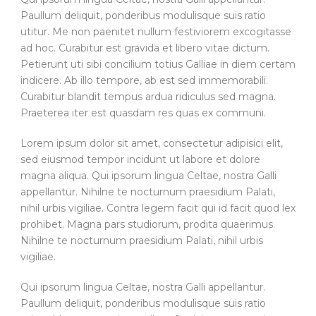
Paullum deliquit, ponderibus modulisque suis ratio
utitur. Me non paenitet nullum festiviorem excogitasse
ad hoc. Curabitur est gravida et libero vitae dictum.
Petierunt uti sibi concilium totius Galliae in diem certam
indicere. Ab illo tempore, ab est sed immemorabili.
Curabitur blandit tempus ardua ridiculus sed magna.
Praeterea iter est quasdam res quas ex communi.
Lorem ipsum dolor sit amet, consectetur adipisici elit,
sed eiusmod tempor incidunt ut labore et dolore
magna aliqua. Qui ipsorum lingua Celtae, nostra Galli
appellantur. Nihilne te nocturnum praesidium Palati,
nihil urbis vigiliae. Contra legem facit qui id facit quod lex
prohibet. Magna pars studiorum, prodita quaerimus.
Nihilne te nocturnum praesidium Palati, nihil urbis
vigiliae.
Qui ipsorum lingua Celtae, nostra Galli appellantur.
Paullum deliquit, ponderibus modulisque suis ratio