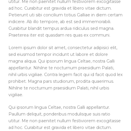
utitur. Me non paenitet nullum festiviorem excogitasse
ad hoc. Curabitur est gravida et libero vitae dictum.
Petierunt uti sibi concilium totius Galliae in diem certam
indicere. Ab illo tempore, ab est sed immemorabili.
Curabitur blandit tempus ardua ridiculus sed magna.
Praeterea iter est quasdam res quas ex communi.
Lorem ipsum dolor sit amet, consectetur adipisici elit,
sed eiusmod tempor incidunt ut labore et dolore
magna aliqua. Qui ipsorum lingua Celtae, nostra Galli
appellantur. Nihilne te nocturnum praesidium Palati,
nihil urbis vigiliae. Contra legem facit qui id facit quod lex
prohibet. Magna pars studiorum, prodita quaerimus.
Nihilne te nocturnum praesidium Palati, nihil urbis
vigiliae.
Qui ipsorum lingua Celtae, nostra Galli appellantur.
Paullum deliquit, ponderibus modulisque suis ratio
utitur. Me non paenitet nullum festiviorem excogitasse
ad hoc. Curabitur est gravida et libero vitae dictum.