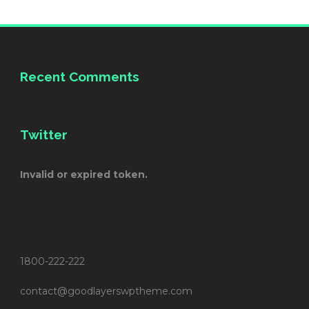
Recent Comments
Twitter
Invalid or expired token.
1800-222-222
contact@goodlayerswptheme.com